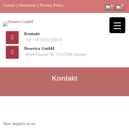
Skip
|
|
Contact
Disclaimer
Privacy Policy
to
content
Kontakt
Tel: +49 6232 60010
Dewetra GmbH
Rheinhäuser Str. 13 67346 Speyer
Kontakt
Your inquiry to us: